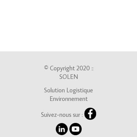
Presse À
Presse À
Presses
Balles
Balles
Automatiques
Horizontale
Horizontale
– Sac
© Copyright 2020 ::
SOLEN
Solution Logistique
Environnement
Suivez-nous sur :