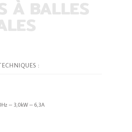
S À BALLES
ALES
TECHNIQUES :
50Hz – 3,0kW – 6,3A